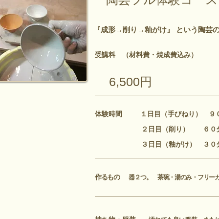
陶芸フル体験コース
『成形→削り→釉がけ』 という陶芸
受講料
（材料費・焼成費込み）
​6,500円
体験時間 １日目（手びねり） ９
２日目（削り） 
３日目（釉がけ） ３０
作るもの
器２つ。 茶碗・湯のみ・フリー