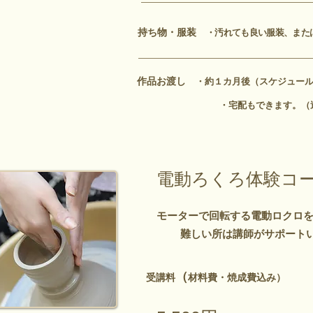
持ち物・服装
・汚れても良い服装、また
作品お渡し
・約１カ月後（スケジュー
・宅配もできます。（
電動ろくろ体験コ
モーターで回転する電動ロクロ
難しい所は講師がサポート
（
受講料
材
料費・焼成費込み）