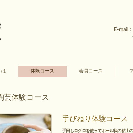
E-mail 
とは
体験コース
会員コース
陶芸体験コース
手びねり体験コース
手回しロクロを使って
ボール状の粘土の