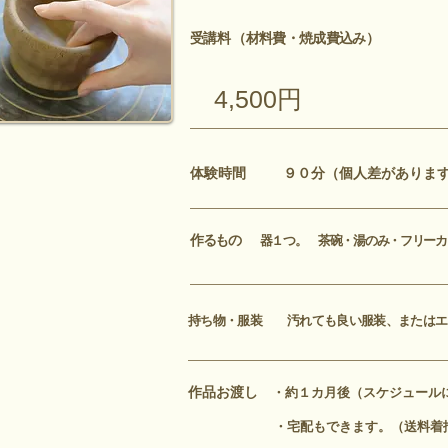
受講料
（材料費・焼成費込み）
4,500円
体験時間
９０分（個人差がありま
作るもの
器１つ。 茶碗・湯のみ・フリー
持ち物・服装
汚れても良い服装、またはエ
作品お渡し
・約１カ月後（スケジュール
・宅配もできます。（送料着